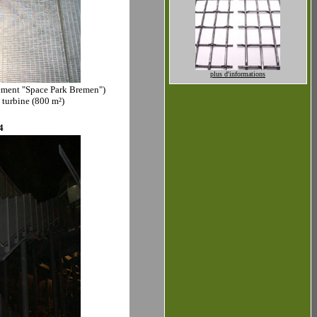
plus d'informations
ment "Space Park Bremen")
 turbine (800 m²)
4