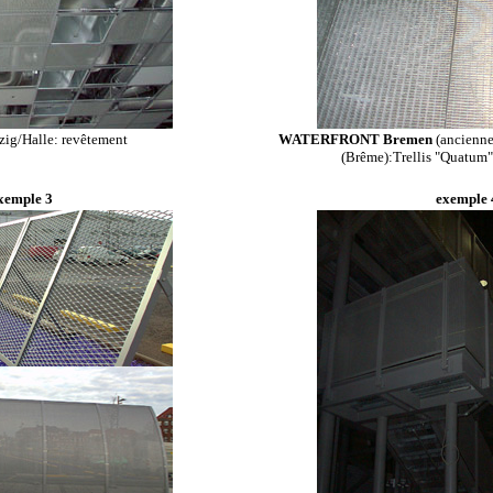
zig/Halle: revêtement
WATERFRONT Bremen
(ancienne
(Brême):Trellis "Quatum"
xemple 3
exemple 