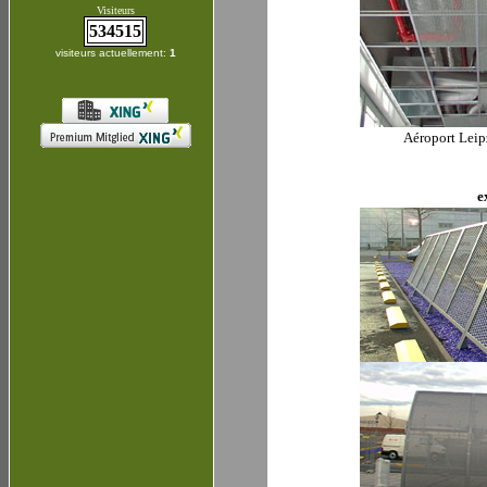
Visiteurs
534515
visiteurs actuellement:
1
Aéroport Leip
e