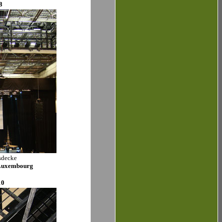
8
sdecke
 Luxembourg
10