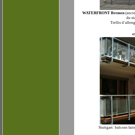
WATERFRONT Bremen
(anci
du st
Trellis d´allen
e
Stuttgart: balcons fait