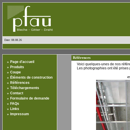
Date: 08.08.26
Références
»
Page d'accueil
Voici quelques-unes de nos référ
»
Produits
Les photographies ont été prises 
»
Coupe
e
»
Éléments de construction
»
Références
»
Téléchargements
»
Contact
»
Formulaire de demande
»
FAQs
»
Links
»
Impressum