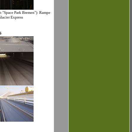
t "Space Park Bremen"): Rampe
Glacier Express
6