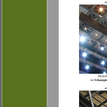
e
Multif
im
Schauspi
e