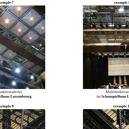
xemple 7
exemple 
unktionsdecke
Multifunktion
elhaus Luxembourg
im
Schauspielhaus
xemple 9
exemple 