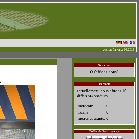
version française 08/2026
Sur nous
Qu'offrons-nous?
2
en stock
actuellement, nous offrons
10
différents produits.
morceau:
0
Tonne:
0
métres courants:
0
Trellis de Poinconnage