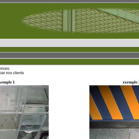
ences:
par nos clients
xemple 1
exemple 